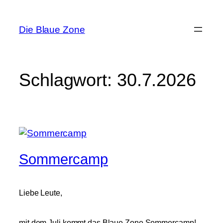
Zum
Inhalt
Die Blaue Zone
springen
Schlagwort:
30.7.2026
Sommercamp
Liebe Leute,
mit dem Juli kommt das Blaue Zone Sommercamp!