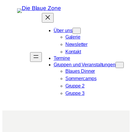
Zum
Inhalt
springen
Über uns
Galerie
Newsletter
Kontakt
Termine
Gruppen und Veranstaltungen
Blaues Dinner
Sommercamps
Gruppe 2
Gruppe 3